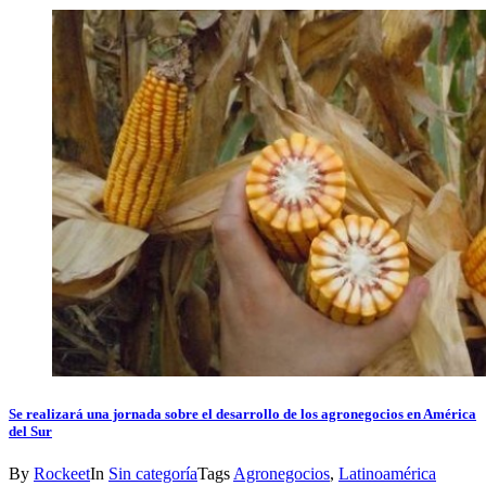
Se realizará una jornada sobre el desarrollo de los agronegocios en América
del Sur
By
Rockeet
In
Sin categoría
Tags
Agronegocios
,
Latinoamérica